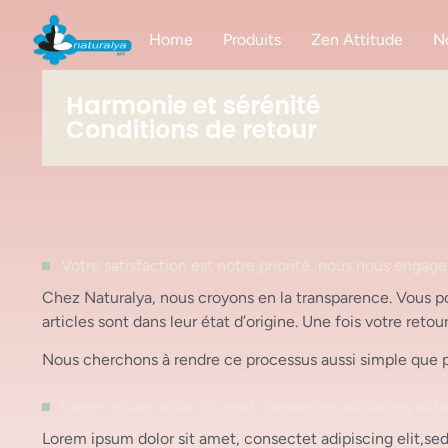
Home
Produits
Zen Attitude
N
Harmonie et sérénité
Conditions de retour
Votre satisfaction est notre priorité, nous nous engageo
Chez Naturalya, nous croyons en la transparence. Vous pou
articles sont dans leur état d’origine. Une fois votre re
Nous cherchons à rendre ce processus aussi simple que po
Lorem ipsum dolor sit amet, consectet adipiscing elit
Lorem ipsum dolor sit amet, consectet adipiscing elit,se