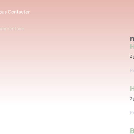
ous Contacter
ommentaire
m
H
2 
R
H
2 
R
B