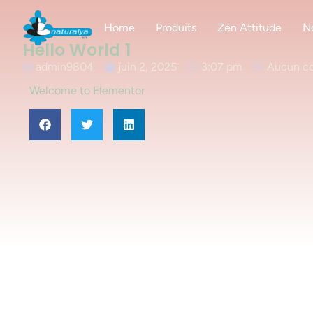
Home
Produits
Zen Attitude
N
Hello World 1
admin9804
juin 2, 2025
3:07 pm
Aucun c
Welcome to Elementor